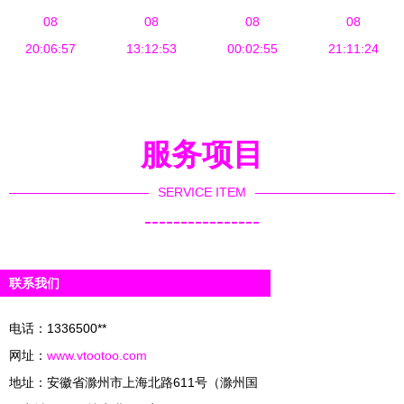
都市一卡通
08
道，比例达
08
静默之力，
08
何借势信息
08
20:06:57
13:12:53
53.4%
驱动工业
00:02:55
流，打开渠
21:11:24
4.0阔步前
道月销千台
行
服务项目
SERVICE ITEM
----------------
联系我们
电话：1336500**
网址：
www.vtootoo.com
地址：安徽省滁州市上海北路611号（滁州国