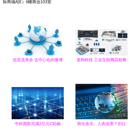
际商城A区）6幢商业103室
信息流革命 去中心化的微博
老狗科技 工业互联网高校教
正在萌芽？
育实训系统极简解决方案亮
相 赋能自动化与“互联网+”人
才培养
中科闻歌完成2亿元C轮融
舆论攻击、人肉迫害？别让