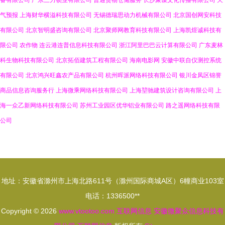
备有限公司
广东三力锁业有限公司
普通货物仓储服务
长沙聚谋文化传播有限公司
天
气预报
上海财华横溢科技有限公司
无锡德瑞思动力机械有限公司
北京国创网安科技
有限公司
北京智明盛咨询有限公司
北京聚师网教育科技有限公司
上海凯煜诚科技有
限公司
农作物
连云港连普信息科技有限公司
浙江阿里巴巴云计算有限公司
广东麦林
科生物科技有限公司
北京拓佰建筑工程有限公司
海南电影网
安徽中联自仪测控系统
有限公司
北京鸿兴旺鑫农产品有限公司
杭州晖派网络科技有限公司
银川金凤区锦誉
商品信息咨询服务行
上海微乘网络科技有限公司
上海堃驰建筑设计咨询有限公司
上
海一众乙新网络科技有限公司
苏州工业园区优华铝业有限公司
路之遥网络科技有限
公司
地址：安徽省滁州市上海北路611号（滁州国际商城A区）6幢商业103室
电话：1336500**
Copyright © 2026
www.vtootoo.com
互联网信息
安徽微聚众信息科技有