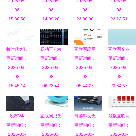
网页APP固
2026-08-
与生产的双
2026-08-
HRB品牌市
2026-08-
明轩指出的
2026-08-
话400
08
重守护
08
场系列报道
08
五道必须越
08
15:36:50
14:09:28
—— 互联
23:00:06
23:13:51
过的坎
网信息治理
篇
拨时代之弦
跃动于云端
互联网应用
互联网企业
解析互联网
更新时间：
更新时间：
的符号 气
更新时间：
新特征
信息安全建
更新时间：
信息中的中
2026-08-
球对话框与
2026-08-
2026-08-
2026-08-
设实践
国梦与足迹
08
现代互联网
08
08
08
15:45:14
追寻
06:23:44
信息
05:44:27
23:34:57
没有Wi-
互联网成为
研扬科技无
浅谈互联网
更新时间：
Fi，你一样
公民获取科
更新时间：
风扇嵌入式
更新时间：
时代净水器
更新时间：
可以用繁城
2026-08-
技信息主渠
2026-08-
工控机 以
2026-08-
代理加盟如
2026-08-