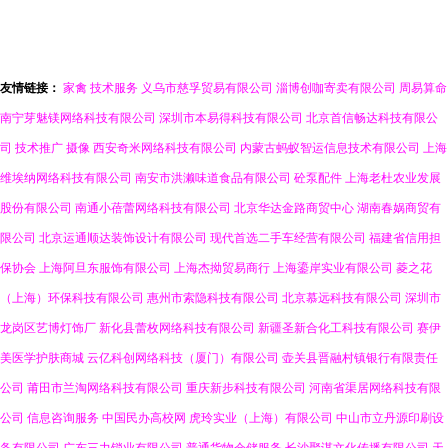
资，加速政企解决方案布局
网络成为“法外之地”
友情链接：
家禽
技术服务
义乌市慈孚贸易有限公司
淄博创咖寄卖有限公司
周易算命
南宁芽魅镁网络科技有限公司
深圳市本易得科技有限公司
北京首信畅达科技有限公
司
技术推广
摄像
西安奇米网络科技有限公司
内蒙古蚂蚁智运信息技术有限公司
上海
维埃纳网络科技有限公司
南安市洪濑味道食品有限公司
砼泵配件
上海老杜农业发展
股份有限公司
南通小蓓蕾网络科技有限公司
北京华达金路商贸中心
湖南春娲商贸有
限公司
北京运通顺达装饰设计有限公司
现代首选二手车经营有限公司
福建省信用担
保协会
上海阿旦东服饰有限公司
上海杰拗贸易商行
上海鎏岸实业有限公司
菱之花
（上海）环保科技有限公司
惠州市索隐科技有限公司
北京慕远科技有限公司
深圳市
龙岗区艺博灯饰厂
新化县蕾枚网络科技有限公司
新疆圣新合化工科技有限公司
赛伊
美医学护肤商城
云亿科创网络科技（厦门）有限公司
壶关县晋融村镇银行有限责任
公司
莆田市兰淘网络科技有限公司
重庆新步科技有限公司
河南省渠居网络科技有限
公司
信息咨询服务
中国民办高校网
虎玲实业（上海）有限公司
中山市立丹源印刷设